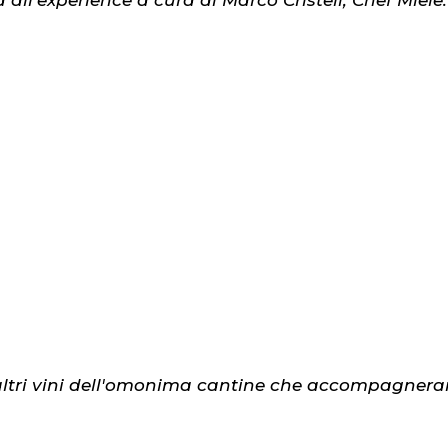
ll'experience a cura di Marco Cristeli, Chef Miele.
altri vini dell'omonima cantine che accompagneran