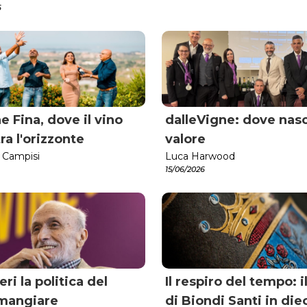
6
e Fina, dove il vino
dalleVigne: dove nasc
ra l'orizzonte
valore
 Campisi
Luca Harwood
15/06/2026
eri la politica del
Il respiro del tempo: i
mangiare
di Biondi Santi in diec