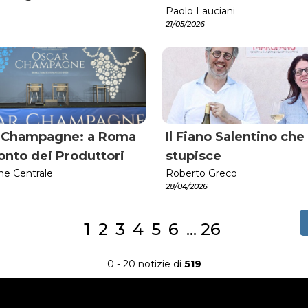
Paolo Lauciani
21/05/2026
 Champagne: a Roma
Il Fiano Salentino che
conto dei Produttori
stupisce
ne Centrale
Roberto Greco
28/04/2026
1
2
3
4
5
6
...
26
0 - 20 notizie di
519