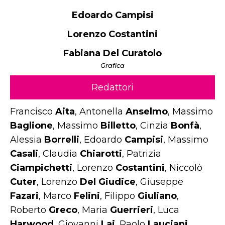
Edoardo Campisi
Lorenzo Costantini
Fabiana Del Curatolo
Grafica
Redattori
Francisco
Aita
, Antonella
Anselmo
, Massimo
Baglione
, Massimo
Billetto
, Cinzia
Bonfà
,
Alessia
Borrelli
, Edoardo
Campisi
, Massimo
Casali
, Claudia
Chiarotti
, Patrizia
Ciampichetti
, Lorenzo
Costantini
, Niccolò
Cuter
, Lorenzo
Del Giudice
, Giuseppe
Fazari
, Marco
Felini
, Filippo
Giuliano
,
Roberto
Greco
, Maria
Guerrieri
, Luca
Harwood
, Giovanni
Lai
, Paolo
Lauciani
,