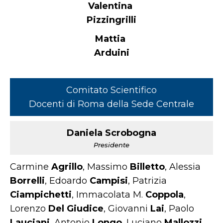
Valentina
Pizzingrilli
Mattia
Arduini
Comitato Scientifico
Docenti di Roma della Sede Centrale
Daniela Scrobogna
Presidente
Carmine
Agrillo
, Massimo
Billetto
, Alessia
Borrelli
, Edoardo
Campisi
, Patrizia
Ciampichetti
, Immacolata M.
Coppola
,
Lorenzo
Del Giudice
, Giovanni
Lai
, Paolo
Lauciani
, Antonio
Longo
, Luciano
Mallozzi
,