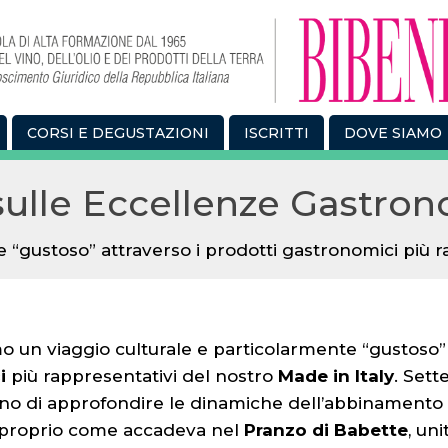
CORSI E DEGUSTAZIONI
ISCRITTI
DOVE SIAMO
sulle Eccellenze Gastro
 “gustoso” attraverso i prodotti gastronomici più r
o un viaggio culturale e particolarmente “gustoso” 
i
più rappresentativi del nostro
Made in Italy
. Sett
o di approfondire le dinamiche dell’abbinamento
, proprio come accadeva nel
Pranzo di Babette
, un