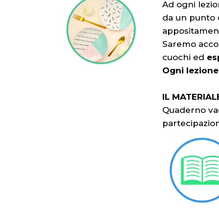
Ad ogni lezio
da un punto d
appositamen
Saremo accomp
cuochi ed
es
Ogni lezione
IL MATERIAL
Quaderno vade
partecipazio