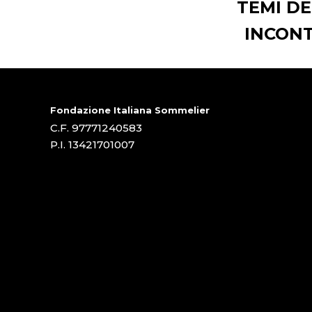
TEMI DE
INCONT
Fondazione Italiana Sommelier
C.F. 97771240583
P.I. 13421701007