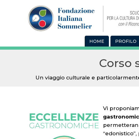
HOME
PROFILO
Corso 
Un viaggio culturale e particolarmente
Vi proponiam
gastronomic
permetterann
“edonistico”