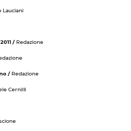
o Lauciani
 2011 /
Redazione
edazione
ino /
Redazione
le Cernilli
Ascione