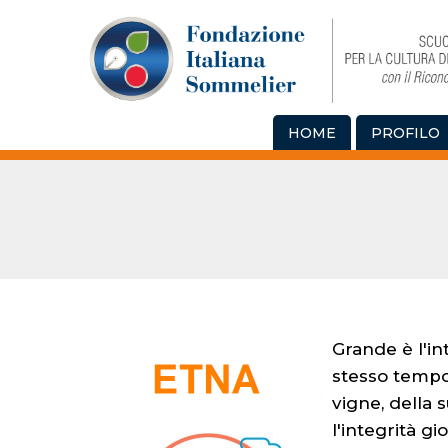
HOME
PROFILO
Grande è l'i
stesso tempo 
vigne, della
l'integrità g