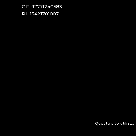
C.F. 97771240583
P.I. 13421701007
Questo sito utilizza