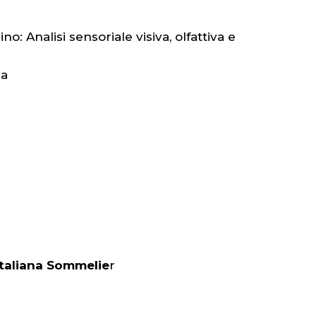
o: Analisi sensoriale visiva, olfattiva e
ia
Italiana Sommelie
r