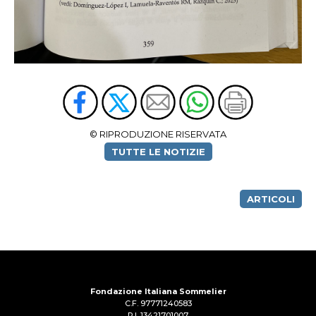
© RIPRODUZIONE RISERVATA
TUTTE LE NOTIZIE
ARTICOLI
Fondazione Italiana Sommelier
C.F. 97771240583
P.I. 13421701007