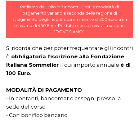
Parliamo dell'Olio in 7 Incontri. Costi e modalità di
pagamento variano a seconda della regione di
svolgimento degli incontri, da un minimo di 200 Euro a un
massimo di 400 Euro. Per tutti i contatti visita la sezione
"DOVE SIAMO".
Si ricorda che per poter frequentare gli incontri
è
obbligatoria l’iscrizione alla Fondazione
Italiana Sommelier
il cui importo annuale
è di
100 Euro.
MODALITÀ DI PAGAMENTO
• In contanti, bancomat o assegni presso la
sede del corso
• Con bonifico bancario