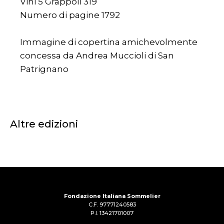
Vini 5 Grappoli 319
Numero di pagine 1792
Immagine di copertina amichevolmente
concessa da Andrea Muccioli di San
Patrignano
Altre edizioni
Fondazione Italiana Sommelier
C.F. 97771240583
P.I. 13421701007