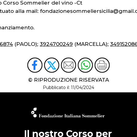
 Corso Sommelier del vino -Ct
ettuato alla mail: fondazionesommeliersicilia@gmail
inanziamento.
86874
(PAOLO);
3924700249
(MARCELLA);
34915208
© RIPRODUZIONE RISERVATA
Pubblicato il: 11/04/2024
Il nostro Corso per