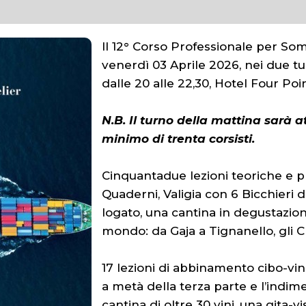
Il 12° Corso Professionale per So
venerdì 03 Aprile 2026, nei due tur
dalle 20 alle 22,30, Hotel Four Poi
N.B. Il turno della mattina sarà
minimo di trenta corsisti.
Cinquantadue lezioni teoriche e pra
Quaderni, Valigia con 6 Bicchieri 
logato, una cantina in degustazione
mondo: da Gaja a Tignanello, gli 
17 lezioni di abbinamento cibo-vino
a metà della terza parte e l’indim
cantina di oltre 30 vini, una gita-v