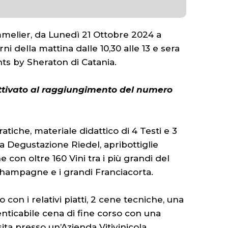
mmelier, da Lunedì 21 Ottobre 2024 a
ni della mattina dalle 10,30 alle 13 e sera
nts by Sheraton di Catania.
 attivato al raggiungimento del numero
tiche, materiale didattico di 4 Testi e 3
da Degustazione Riedel, apribottiglie
 con oltre 160 Vini tra i più grandi del
Champagne e i grandi Franciacorta.
 con i relativi piatti, 2 cene tecniche, una
enticabile cena di fine corso con una
isita presso un’Azienda Vitivinicola.