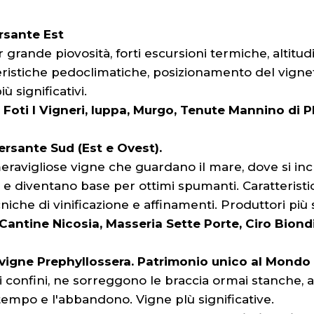
ersante Est
er grande piovosità, forti escursioni termiche, alti
eristiche pedoclimatiche, posizionamento del vigneti
ù significativi.
 Foti I Vigneri, Iuppa, Murgo, Tenute Mannino di P
ersante Sud (Est e Ovest).
eravigliose vigne che guardano il mare, dove si inc
ota e diventano base per ottimi spumanti. Caratteris
cniche di vinificazione e affinamenti. Produttori più s
Cantine Nicosia, Masseria Sette Porte, Ciro Biond
e vigne Prephyllossera. Patrimonio unico al Mondo
 i confini, ne sorreggono le braccia ormai stanche, a
il tempo e l'abbandono. Vigne plù significative.