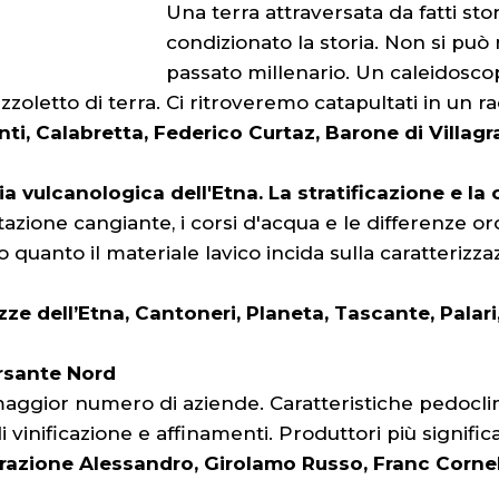
Una terra attraversata da fatti sto
condizionato la storia. Non si può
passato millenario. Un caleidoscop
zzoletto di terra. Ci ritroveremo catapultati in un r
ti, Calabretta, Federico Curtaz, Barone di Villagr
ia vulcanologica dell'Etna. La stratificazione e l
vegetazione cangiante, i corsi d'acqua e le differenz
o quanto il materiale lavico incida sulla caratterizza
zze dell’Etna, Cantoneri, Planeta, Tascante, Palari
ersante Nord
 maggior numero di aziende. Caratteristiche pedocl
i vinificazione e affinamenti. Produttori più significat
azione Alessandro, Girolamo Russo, Franc Corneli