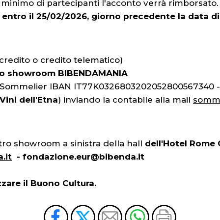
minimo di partecipanti l'acconto verrà rimborsato.
o entro il 25/02/2026, giorno precedente la data d
 credito o credito telematico)
o lo showroom BIBENDAMANIA
na Sommelier IBAN IT77K0326803202052800567340 
Vini dell'Etna
) inviando la contabile alla mail
somme
ostro showroom a
sinistra della hall
dell'Hotel Rome C
.it
- fondazione.eur@bibenda.it
zare il Buono Cultura.