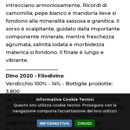
intrecciano armoniosamente. Ricordi di
camomilla, pepe bianco e mandorla lieve si
fondono alla mineralità sassosa e granitica. Il
sorso è scalpitante, guidato dalla importante
componente minerale, mentre freschezza
agrumata, salinità iodata e morbidezza
materica si fondono. Il finale è lungo e
vibrante.
____________________
Dino 2020 - Filodivino
Verdicchio 100% - 14% - Bottiglie prodotte:
3.800
La Tenuta Filodivino nasce tra le dolci colline
Informativa Cookie Tecnici
Questo sito utilizza cookie tecnici. Proseguire con la
di San Marcello (provincia di Ancona), nel 2014
navigazione comporta l'accettazione del loro utilizzo.
da Alberto Gandolfi e sua moglie Alida,
originari di Milano, che abbandonano
INFORMATIVA
CHIUDI