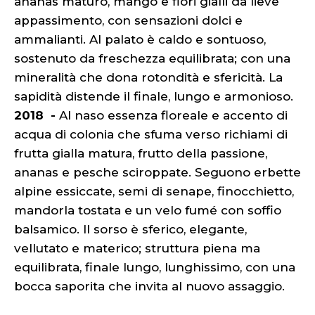
ananas maturo, mango e fiori gialli da lieve
appassimento, con sensazioni dolci e
ammalianti. Al palato è caldo e sontuoso,
sostenuto da freschezza equilibrata; con una
mineralità che dona rotondità e sfericità. La
sapidità distende il finale, lungo e armonioso.
2018 -
Al naso essenza floreale e accento di
acqua di colonia che sfuma verso richiami di
frutta gialla matura, frutto della passione,
ananas e pesche sciroppate. Seguono erbette
alpine essiccate, semi di senape, finocchietto,
mandorla tostata e un velo fumé con soffio
balsamico. Il sorso è sferico, elegante,
vellutato e materico; struttura piena ma
equilibrata, finale lungo, lunghissimo, con una
bocca saporita che invita al nuovo assaggio.