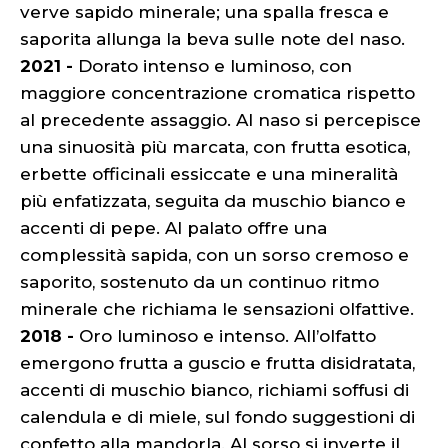
verve sapido minerale; una spalla fresca e
saporita allunga la beva sulle note del naso.
2021 -
Dorato intenso e luminoso, con
maggiore concentrazione cromatica rispetto
al precedente assaggio. Al naso si percepisce
una sinuosità più marcata, con frutta esotica,
erbette officinali essiccate e una mineralità
più enfatizzata, seguita da muschio bianco e
accenti di pepe. Al palato offre una
complessità sapida, con un sorso cremoso e
saporito, sostenuto da un continuo ritmo
minerale che richiama le sensazioni olfattive.
2018 -
Oro luminoso e intenso. All’olfatto
emergono frutta a guscio e frutta disidratata,
accenti di muschio bianco, richiami soffusi di
calendula e di miele, sul fondo suggestioni di
confetto alla mandorla. Al sorso si inverte il