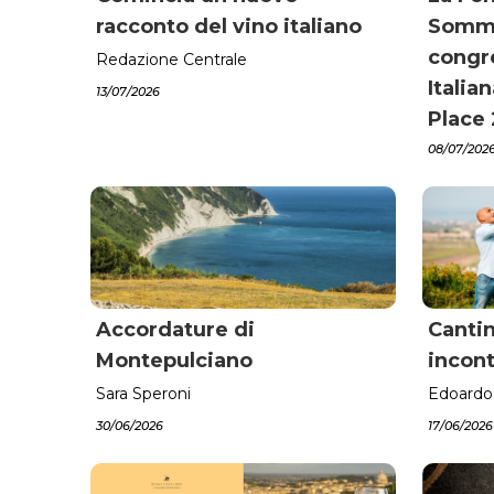
racconto del vino italiano
Sommel
congre
Redazione Centrale
Italia
13/07/2026
Place
08/07/202
Accordature di
Cantin
Montepulciano
incont
Sara Speroni
Edoardo
30/06/2026
17/06/2026