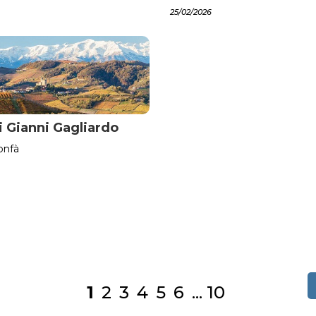
25/02/2026
 Gianni Gagliardo
onfà
1
2
3
4
5
6
...
10